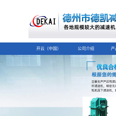
开云（中国）
公司介绍
产
联系我们