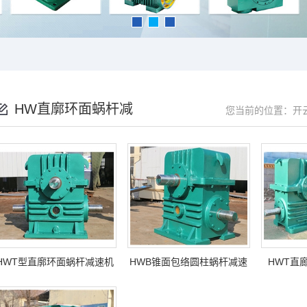
HW直廓环面蜗杆减
您当前的位置：
开
速机
HWT型直廓环面蜗杆减速机
HWB锥面包络圆柱蜗杆减速
HWT直
减速器
器