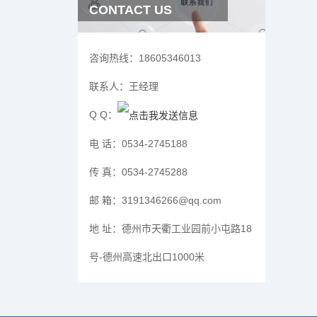
CONTACT US
咨询热线：
18605346013
联系人：
王经理
Q Q：
电 话：
0534-2745188
传 真：
0534-2745288
邮 箱：
3191346266@qq.com
地 址：
德州市天衢工业园前小屯路18
号-德州高速北出口1000米