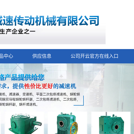
品中心
供应信息
公司开云官方在线入口